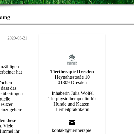
bung
2020-03-21
unzähligen
Tiertherapie Dresden
rbeiner hat
Heynahtsstraße 10
01309 Dresden
 Wochen
 dass das
Inhaberin Julia Wölfel
e übertragen
Tierphysiotherapeutin für
tielle
Hunde und Katzen,
esitzer
Tierheilpraktikerin
 einzugehen:
ten diese
. Viele
kontakt@tiertherapie-
Himmel ihr