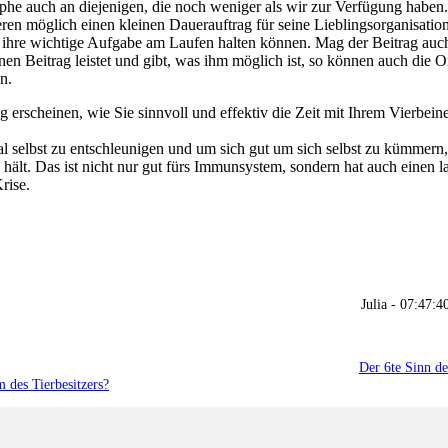
rophe auch an diejenigen, die noch weniger als wir zur Verfügung haben
eren möglich einen kleinen Dauerauftrag für seine Lieblingsorganisation
g ihre wichtige Aufgabe am Laufen halten können. Mag der Beitrag auc
inen Beitrag leistet und gibt, was ihm möglich ist, so können auch die 
n.
 erscheinen, wie Sie sinnvoll und effektiv die Zeit mit Ihrem Vierbein
al selbst zu entschleunigen und um sich gut um sich selbst zu kümmern
 hält. Das ist nicht nur gut fürs Immunsystem, sondern hat auch einen l
rise.
Julia - 07:47:4
Der 6te Sinn de
 des Tierbesitzers?