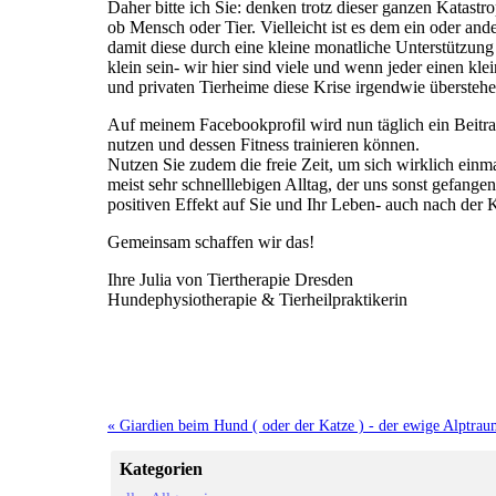
Daher bitte ich Sie: denken trotz dieser ganzen Katast
ob Mensch oder Tier. Vielleicht ist es dem ein oder and
damit diese durch eine kleine monatliche Unterstützun
klein sein- wir hier sind viele und wenn jeder einen kle
und privaten Tierheime diese Krise irgendwie überstehe
Auf meinem Facebookprofil wird nun täglich ein Beitrag
nutzen und dessen Fitness trainieren können.
Nutzen Sie zudem die freie Zeit, um sich wirklich einm
meist sehr schnelllebigen Alltag, der uns sonst gefangen
positiven Effekt auf Sie und Ihr Leben- auch nach der K
Gemeinsam schaffen wir das!
Ihre Julia von Tiertherapie Dresden
Hundephysiotherapie & Tierheilpraktikerin
« Giardien beim Hund ( oder der Katze ) - der ewige Alptraum
Kategorien