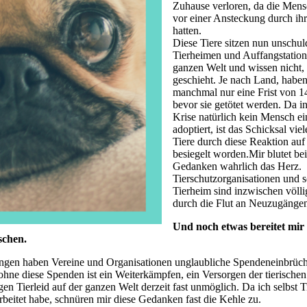
Zuhause verloren, da die Men
vor einer Ansteckung durch ih
hatten.
Diese Tiere sitzen nun unschul
Tierheimen und Auffangstation
ganzen Welt und wissen nicht,
geschieht. Je nach Land, haben
manchmal nur eine Frist von 1
bevor sie getötet werden. Da in
Krise natürlich kein Mensch ei
adoptiert, ist das Schicksal vie
Tiere durch diese Reaktion auf
besiegelt worden.Mir blutet be
Gedanken wahrlich das Herz.
Tierschutzorganisationen und 
Tierheim sind inzwischen völlig
durch die Flut an Neuzugänge
Und noch etwas bereitet mir 
schen.
gen haben Vereine und Organisationen unglaubliche Spendeneinbrüche 
ne diese Spenden ist ein Weiterkämpfen, ein Versorgen der tierischen
 Tierleid auf der ganzen Welt derzeit fast unmöglich. Da ich selbst T
beitet habe, schnüren mir diese Gedanken fast die Kehle zu.