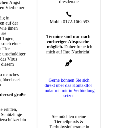
dresden.de
schen Angst
ren Vierbeiner
dig in
Mobil: 0172-1662593
en auf der
 wie ihnen
 sie
Termine sind nur nach
4 Tagen,
vorheriger Absprache
 solch einer
möglich.
Daher freue ich
n Tier
mich auf Ihre Nachricht!
le unschuldiger
 das Virus
i diesem
so manches
 überlastet
Gerne können Sie sich
n.
direkt über das Kon­takt­for­
mu­lar mit mir in Verbindung
derzeit große
setzen
erlitten,
 Schützlinge
Sie möchten meine
ierschützer bin
Tierheilpraxis &
Tierhphysiotherapie in